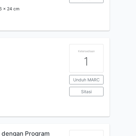
16 x 24 cm
Ketersediaan
1
Unduh MARC
Sitasi
er dengan Program