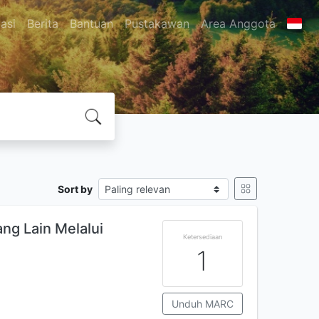
asi
Berita
Bantuan
Pustakawan
Area Anggota
Sort by
ng Lain Melalui
Ketersediaan
1
Unduh MARC