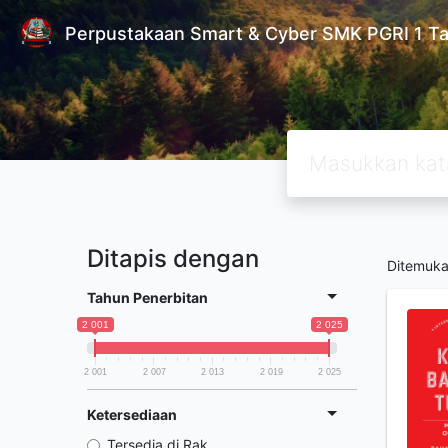
Perpustakaan Smart & Cyber SMK PGRI 1 T
Ditapis dengan
Ditemuk
Tahun Penerbitan
2 001
2 025
2 001
2 007
2 013
2 019
2 025
Ketersediaan
Tersedia di Rak