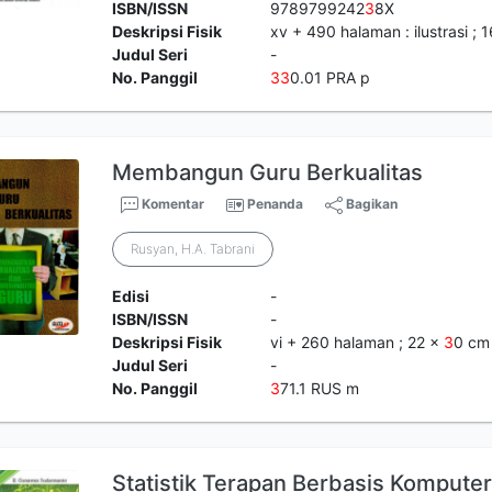
ISBN/ISSN
9789799242
3
8X
Deskripsi Fisik
xv + 490 halaman : ilustrasi ; 
Judul Seri
-
No. Panggil
3
3
0.01 PRA p
Membangun Guru Berkualitas
Komentar
Penanda
Bagikan
Rusyan, H.A. Tabrani
Edisi
-
ISBN/ISSN
-
Deskripsi Fisik
vi + 260 halaman ; 22 x
3
0 cm
Judul Seri
-
No. Panggil
3
71.1 RUS m
Statistik Terapan Berbasis Komput