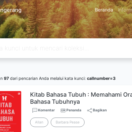
angerang
Beranda
Inform
an
97
dari pencarian Anda melalui kata kunci:
callnumber=3
Kitab Bahasa Tubuh : Memahami Ora
Bahasa Tubuhnya
Komentar
Penanda
Bagikan
Allan
Barbara Pease