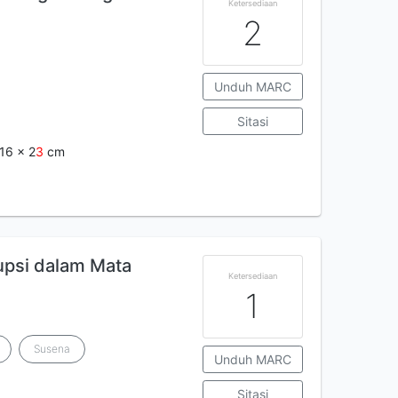
Ketersediaan
2
Unduh MARC
Sitasi
 16 x 2
3
cm
upsi dalam Mata
Ketersediaan
1
Susena
Unduh MARC
Sitasi