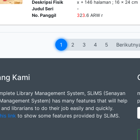
Deskripsi Fisik
x + 146 halaman ; 16 x 24 cm
Judul Seri
-
No. Panggil
3
2
3
.6 ARW r
1
2
3
4
5
Berikutny
ang Kami
mplete Library Management System, SLiMS (Senayan
m
 Management System) has many features that will help
p
s and librarians to do their job easily and quickly.
his link
to show some features provided by SLiMS.