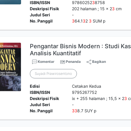
ISBN/ISSN
97860252
3
8758
Deskripsi Fisik
202 halaman ; 15 x 2
3
cm
Judul Seri
-
No. Panggil
3
64.1
3
2
3
SUM p
Pengantar Bisnis Modern : Studi Ka
Analisis Kuantitatif
Komentar
Penanda
Bagikan
Suyadi Prawirosentono
Edisi
Cetakan Kedua
ISBN/ISSN
9795267752
Deskripsi Fisik
ix + 255 halaman ; 15,5 x 2
3
c
Judul Seri
-
No. Panggil
3
3
8.7 SUY p