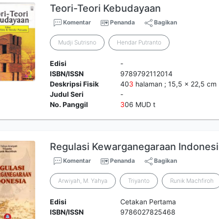
Teori-Teori Kebudayaan
Komentar
Penanda
Bagikan
Mudji Sutrisno
Hendar Putranto
Edisi
-
ISBN/ISSN
9789792112014
Deskripsi Fisik
40
3
halaman ; 15,5 x 22,5 cm
Judul Seri
-
No. Panggil
3
06 MUD t
Regulasi Kewarganegaraan Indonesi
Komentar
Penanda
Bagikan
Arwiyah, M. Yahya
Triyanto
Runik Machfiroh
Edisi
Cetakan Pertama
ISBN/ISSN
9786027825468