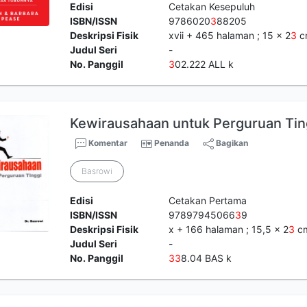
Edisi
Cetakan Kesepuluh
ISBN/ISSN
9786020
3
88205
Deskripsi Fisik
xvii + 465 halaman ; 15 x 2
3
c
Judul Seri
-
No. Panggil
3
02.222 ALL k
Kewirausahaan untuk Perguruan Tin
Komentar
Penanda
Bagikan
Basrowi
Edisi
Cetakan Pertama
ISBN/ISSN
97897945066
3
9
Deskripsi Fisik
x + 166 halaman ; 15,5 x 2
3
c
Judul Seri
-
No. Panggil
3
3
8.04 BAS k