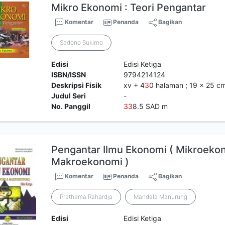
Mikro Ekonomi : Teori Pengantar
Komentar
Penanda
Bagikan
Sadono Sukirno
Edisi
Edisi Ketiga
ISBN/ISSN
9794214124
Deskripsi Fisik
xv + 4
3
0 halaman ; 19 x 25 c
Judul Seri
-
No. Panggil
3
3
8.5 SAD m
Pengantar Ilmu Ekonomi ( Mikroeko
Makroekonomi )
Komentar
Penanda
Bagikan
Prathama Rahardja
Mandala Manurung
Edisi
Edisi Ketiga