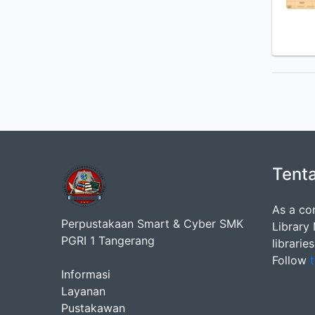
Tent
As a co
Perpustakaan Smart & Cyber SMK
Library
PGRI 1 Tangerang
librarie
Follow
t
Informasi
Layanan
Pustakawan