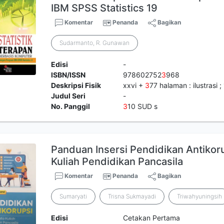
IBM SPSS Statistics 19
Komentar
Penanda
Bagikan
Sudarmanto, R. Gunawan
Edisi
-
ISBN/ISSN
978602752
3
968
Deskripsi Fisik
xxvi +
3
77 halaman : ilustrasi ;
Judul Seri
-
No. Panggil
3
10 SUD s
Panduan Insersi Pendidikan Antikor
Kuliah Pendidikan Pancasila
Komentar
Penanda
Bagikan
Sumaryati
Trisna Sukmayadi
Triwahyuningsih
Edisi
Cetakan Pertama