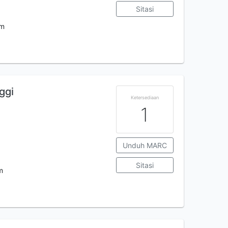
Sitasi
m
ggi
Ketersediaan
1
Unduh MARC
Sitasi
m