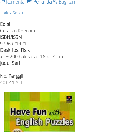
Komentar
Penanda
Bagikan
Alex Sobur
Edisi
Cetakan Keenam
ISBN/ISSN
9796921421
Deskripsi Fisik
xii + 200 halmana ; 16 x 24 cm
Judul Seri
-
No. Panggil
401.41 ALE a