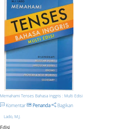
Memahami Tenses Bahasa Inggris : Multi Edisi
Komentar
Penanda
Bagikan
Lado, M.J.
Edisi