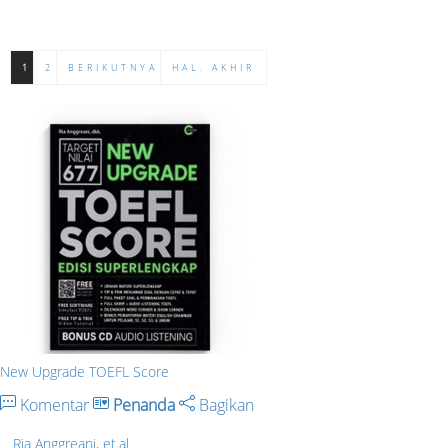
1
2
BERIKUTNYA
HAL. AKHIR
New Upgrade TOEFL Score
Komentar
Penanda
Bagikan
Ria Anggreani, et.al