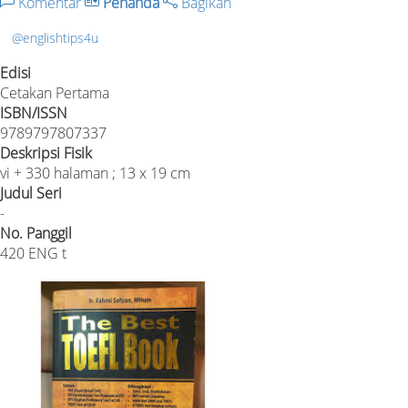
Komentar
Penanda
Bagikan
@englishtips4u
Edisi
Cetakan Pertama
ISBN/ISSN
9789797807337
Deskripsi Fisik
vi + 330 halaman ; 13 x 19 cm
Judul Seri
-
No. Panggil
420 ENG t